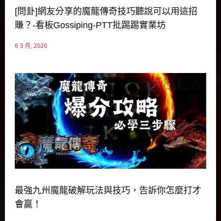
[問卦]網友分享的魔龍傳奇技巧聽說可以用這招
賺？-看板Gossiping-PTT批踢踢實業坊
6 3 月, 2026
最強九州魔龍破解玩法與技巧，告訴你怎麼打才
會贏！