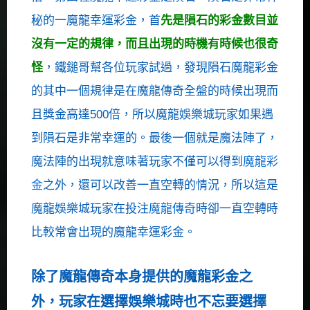
秘的一魔龍幸運彩金，首
先是隕石的彩金數目並
沒有一定的規律，而且出現的時機有時候也很奇
怪
，鐵鎚哥幫各位玩家試過，發現隕石魔龍彩金
的其中一個規律是在魔龍傳奇全盤的時候出現而
且獎金高達500倍，所以魔龍娛樂城玩家如果遇
到隕石是非常幸運的。最後一個就是魔法陣了，
魔法陣的出現就意味著玩家不僅可以得到
魔龍彩
金
之外，還可以改善一直空轉的情況，所以這是
魔龍娛樂城玩家在投注
魔龍傳奇
時卻一直空轉時
比較常會出現的魔龍幸運彩金。
除了魔龍傳奇本身提供的魔龍彩金之
外，玩家在選擇娛樂城時也不忘要選擇