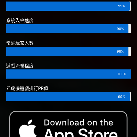
99%
系統入金速度
98%
常駐玩家人數
98%
遊戲流暢程度
100%
老虎機遊戲排行PR值
99%