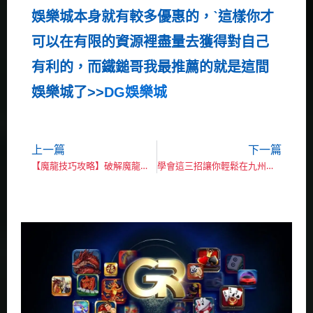
娛樂城本身就有較多優惠的，ˋ這樣你才
可以在有限的資源裡盡量去獲得對自己
有利的，而鐵鎚哥我最推薦的就是這間
娛樂城了>>
DG娛樂城
上一篇
下一篇
上一頁
下
【魔龍技巧攻略】破解魔龍傳奇讓你場場爆分
學會這三招讓你輕鬆在九州娛樂魔龍遊戲屠龍