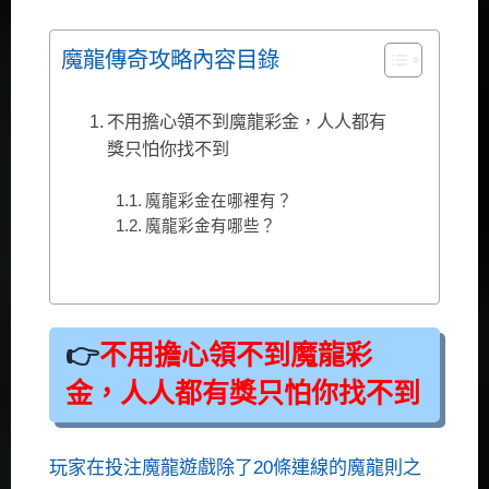
魔龍傳奇攻略內容目錄
不用擔心領不到魔龍彩金，人人都有
獎只怕你找不到
魔龍彩金在哪裡有？
魔龍彩金有哪些？
不用擔心領不到魔龍彩
金，人人都有獎只怕你找不到
玩家在投注魔龍遊戲除了20條連線的魔龍則之