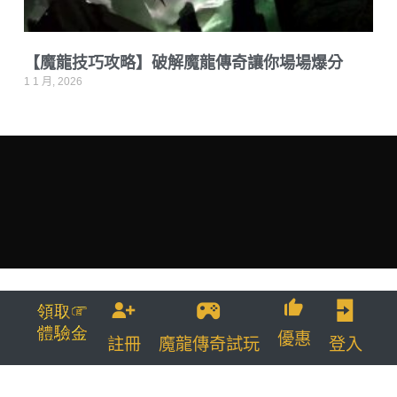
【魔龍技巧攻略】破解魔龍傳奇讓你場場爆分
1 1 月, 2026
TU 了解更多
優惠
註冊
魔龍傳奇試玩
登入
【魔龍傳奇】九州娛樂城｜DG娛樂城官方直營推薦老虎機遊戲 | Powered