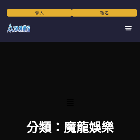
跳
至
登入
報名
主
要
選
內
單
容
Main
Menu
分類：魔龍娛樂