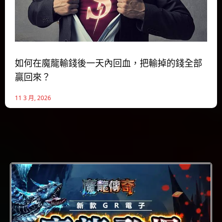
如何在魔龍輸錢後一天內回血，把輸掉的錢全部
贏回來？
11 3 月, 2026