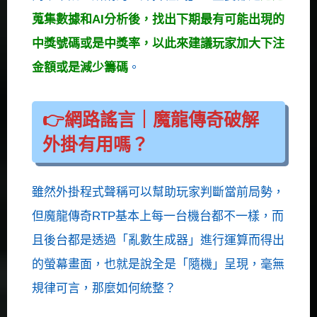
蒐集數據和AI分析後，找出下期最有可能出現的
中獎號碼或是中獎率，以此來建議玩家加大下注
金額或是減少籌碼
。
網路謠言｜魔龍傳奇破解
外掛有用嗎？
雖然外掛程式聲稱可以幫助玩家判斷當前局勢，
但魔龍傳奇RTP基本上每一台機台都不一樣，而
且後台都是透過「亂數生成器」進行運算而得出
的螢幕畫面，也就是說全是「隨機」呈現，毫無
規律可言，那麼如何統整？