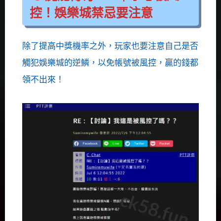
控！娛樂城禁忌要注意
除了提高中獎機率之外，玩家也要注意自己是否
觸犯娛樂城的逆鱗，以免帳號被風控，贏的錢都
領不出來！