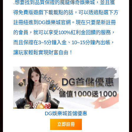
.想要找到品質保證的魔龍傳奇娛樂城，並且獲
得免費版遊戲下載載點的話，可以透過點選下方
註冊紐進到DG娛樂城官網。現在只要是新註冊
的會員，就可以享受100%紅利金回饋的服務，
而且保證在3~5分鐘入金、10~15分鐘內出帳，
讓玩家輕鬆實現財富自由！
DG娛樂城首儲優惠
立即註冊