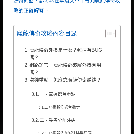
好奇的話，都可以在本篇文章中得到魔龍傳奇攻
略的正確解答。
魔龍傳奇攻略內容目錄
魔龍傳奇外掛是什麼？難道有BUG
嗎？
網路謠言｜魔龍傳奇破解外掛有用
嗎？
賺錢重點｜怎麼靠魔龍傳奇賺錢？
一、掌握選台重點
小編親測選台撇步
二、妥善分配注碼
小編親測加減注時機建議