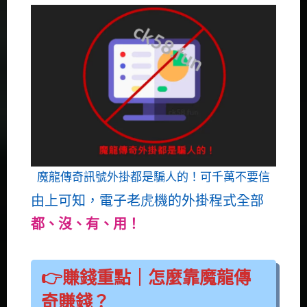
魔龍傳奇訊號外掛都是騙人的！可千萬不要信
由上可知，電子老虎機的外掛程式全部
都、沒、有、用！
賺錢重點｜怎麼靠魔龍傳
奇賺錢？