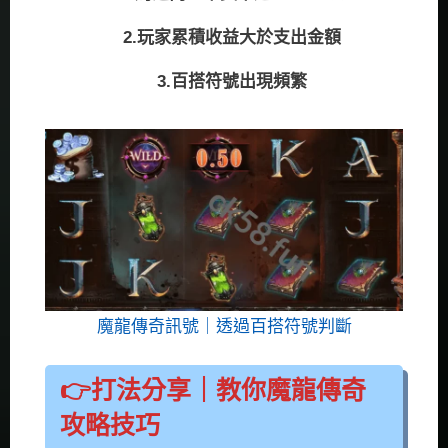
2.玩家累積收益大於支出金額
3.百搭符號出現頻繁
魔龍傳奇訊號｜透過百搭符號判斷
打法分享｜教你魔龍傳奇
攻略技巧