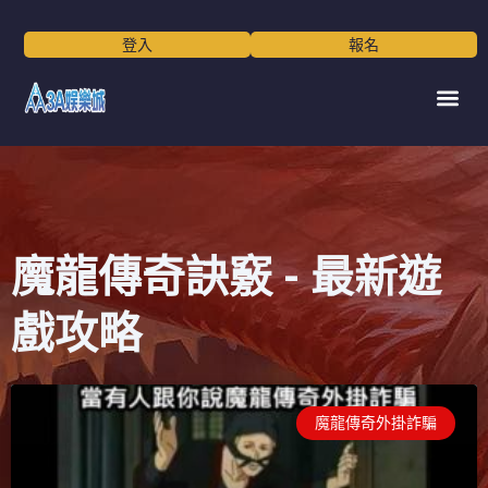
跳
至
登入
報名
主
要
選
內
單
容
魔龍傳奇訣竅 - 最新遊
戲攻略
頁
頁
頁
魔龍傳奇外掛詐騙
面
面
面