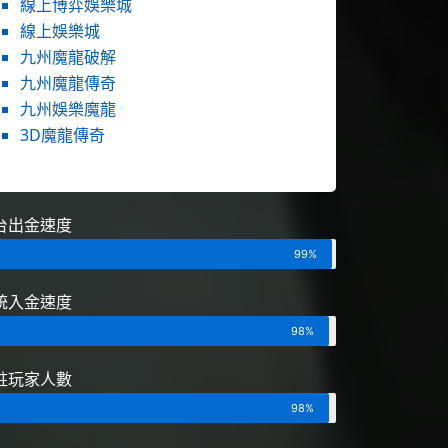
線上博弈娛樂城
線上娛樂城
九州魔龍破解
九州魔龍傳奇
九州娛樂魔龍
3D魔龍傳奇
台出金速度
99%
統入金速度
98%
駐玩家人數
98%