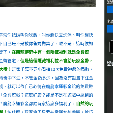
遊
老
平常你爸媽叫你吃飯、叫你趕快去洗澡、叫你趕快
下自己是不是被你爸媽拋棄了，喔不是，這時候如
獎了，
在魔龍傳奇中有一個隱藏福利就是免費遊
金幣管道，
但是這個隱藏福利並不會給玩家金幣，
遊
大獎！
玩家千萬不要小看這10次免費遊戲的局數，
龍傳奇中下注，不管金額多少，因為沒有設置下注金
錢，就可以依自己心情在
魔龍幸運彩金
給的免費遊
「免費遊戲？這麼好康？那是不是在遊戲中贏到的
？魔龍幸運彩金都給玩家這麼多福利了，
自然的玩
啊！
怕什麼，玩家今天只要被幸運女神眷顧，恰巧