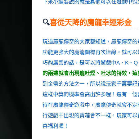
下來小編要說的就是其他可以在遊戲中領
喜從天降的魔龍幸運彩金
玩過魔龍傳奇的大家都知道，魔龍傳奇的
功能更強大的魔龍圖標再次連線，就可以
巧夠厲害的話，是可以將遊戲中A、K、Q
的兩邊就會出現龍吐煙、吐冰的特效，這
到金幣的方法之一，所以說玩家千萬要記
這樣中獎的機率會高出許多喔！還有一個
待在魔龍傳奇遊戲中，魔龍傳奇就會不定
行遊戲中出現的寶箱會不一樣，玩家可以
喜福利喔！