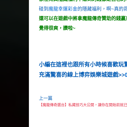
碰到
魔龍幸運彩金
的隱藏福利，啊~真的
還可以在遊戲中將拿魔龍傳奇贊助的錢贏
覺得很爽，讚啦~
小編在這裡也跟所有小時候喜歡玩
充滿驚喜的線上博弈娛樂城遊戲>>
上一篇
上一頁