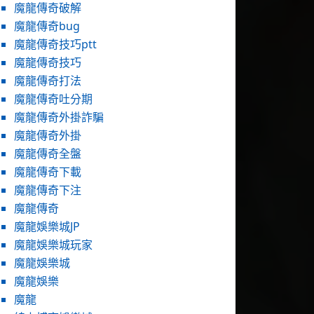
魔龍傳奇破解
魔龍傳奇bug
魔龍傳奇技巧ptt
魔龍傳奇技巧
魔龍傳奇打法
魔龍傳奇吐分期
魔龍傳奇外掛詐騙
魔龍傳奇外掛
魔龍傳奇全盤
魔龍傳奇下載
魔龍傳奇下注
魔龍傳奇
魔龍娛樂城JP
魔龍娛樂城玩家
魔龍娛樂城
魔龍娛樂
魔龍