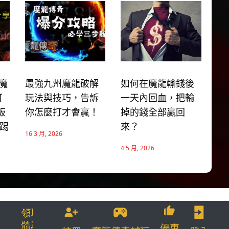
的魔
最強九州魔龍破解
如何在魔龍輸錢後
可
玩法與技巧，告訴
一天內回血，把輸
板
你怎麼打才會贏！
掉的錢全部贏回
批踢
來？
16 3 月, 2026
4 5 月, 2026
TU 了解更多
優惠