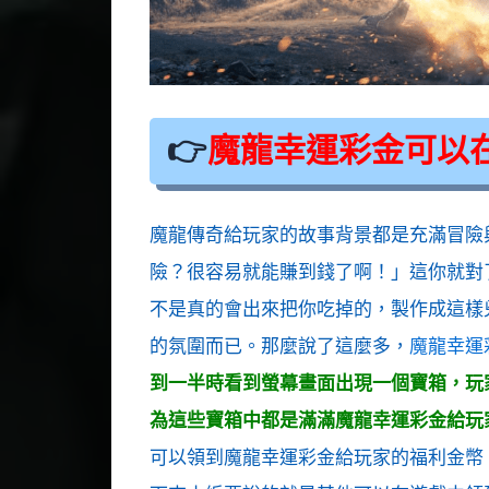
魔龍幸運彩金可以
魔龍傳奇給玩家的故事背景都是充滿冒險
險？很容易就能賺到錢了啊！」這你就對
不是真的會出來把你吃掉的，製作成這樣
的氛圍而已。那麼說了這麼多，
魔龍幸運
到一半時看到螢幕畫面出現一個寶箱，玩
為這些寶箱中都是滿滿魔龍幸運彩金給玩
可以領到魔龍幸運彩金給玩家的福利金幣