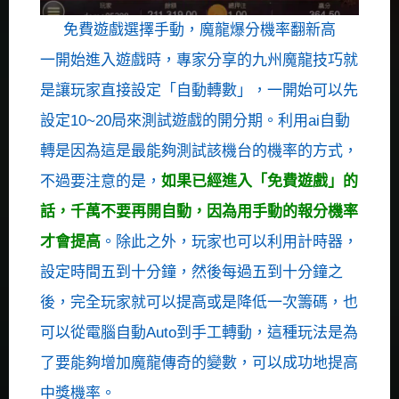
免費遊戲選擇手動，魔龍爆分機率翻新高
一開始進入遊戲時，專家分享的九州魔龍技巧就
是讓玩家直接設定「自動轉數」，一開始可以先
設定10~20局來測試遊戲的開分期。利用ai自動
轉是因為這是最能夠測試該機台的機率的方式，
不過要注意的是，
如果已經進入「免費遊戲」的
話，千萬不要再開自動，因為用手動的報分機率
才會提高
。除此之外，玩家也可以利用計時器，
設定時間五到十分鐘，然後每過五到十分鐘之
後，完全玩家就可以提高或是降低一次籌碼，也
可以從電腦自動Auto到手工轉動，這種玩法是為
了要能夠增加魔龍傳奇的變數，可以成功地提高
中獎機率。