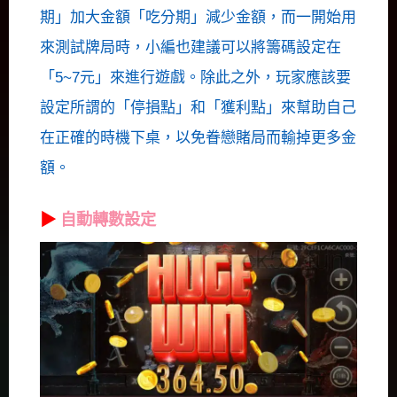
期」加大金額「吃分期」減少金額，而一開始用
來測試牌局時，小編也建議可以將籌碼設定在
「5~7元」來進行遊戲。除此之外，玩家應該要
設定所謂的「停損點」和「獲利點」來幫助自己
在正確的時機下桌，以免眷戀賭局而輸掉更多金
額。
自動轉數設定