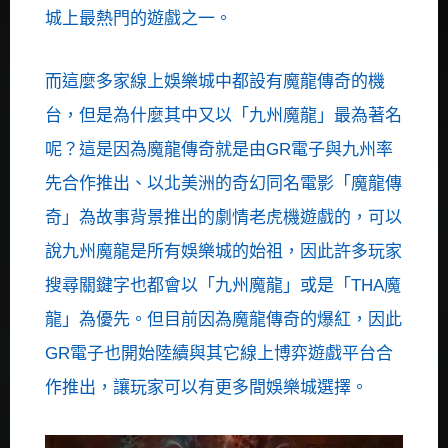
城上最熱門的遊戲之一。
而這麼多家線上娛樂城中都設有魔龍傳奇的機
台，但是為什麼其中又以「九州魔龍」最為著名
呢？這是因為魔龍傳奇就是由GR電子與九州率
先合作推出、以北美洲的奇幻同名電影「魔龍傳
奇」為故事背景推出的劇情老虎機遊戲的，可以
說九州魔龍是所有娛樂城的始祖，因此許多玩家
搜尋關鍵字也都會以「九州魔龍」或是「THA魔
龍」為優先。但目前因為魔龍傳奇的爆紅，因此
GR電子也開始陸續與其它線上博弈遊戲平台合
作推出，讓玩家可以有更多間娛樂城選擇。