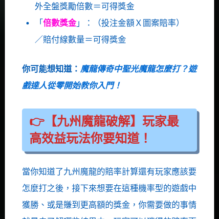
外全盤獎勵倍數＝可得獎金
「
倍數獎金
」：（投注金額Ｘ圖案賠率）
／賠付線數量＝可得獎金
你可能想知道：
魔龍傳奇中聖光魔龍怎麼打？遊
戲達人從零開始教你入門！
【九州魔龍破解】玩家最
高效益玩法你要知道！
當你知道了九州魔龍的賠率計算還有玩家應該要
怎麼打之後，接下來想要在這種機率型的遊戲中
獲勝、或是賺到更高額的獎金，你需要做的事情