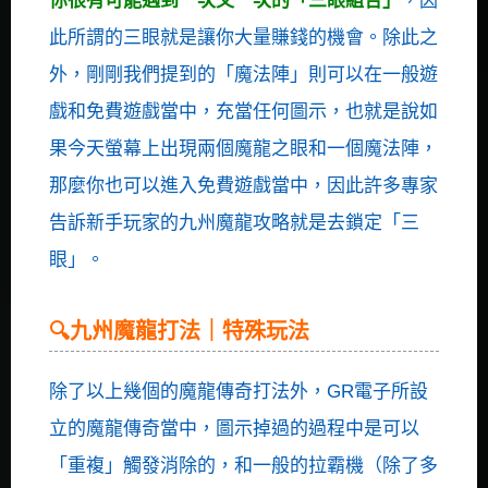
你很有可能遇到一次又一次的「三眼組合」
，因
此所謂的三眼就是讓你大量賺錢的機會。除此之
外，剛剛我們提到的「魔法陣」則可以在一般遊
戲和免費遊戲當中，充當任何圖示，也就是說如
果今天螢幕上出現兩個魔龍之眼和一個魔法陣，
那麼你也可以進入免費遊戲當中，因此許多專家
告訴新手玩家的九州魔龍攻略就是去鎖定「三
眼」。
九州魔龍打法｜特殊玩法
除了以上幾個的魔龍傳奇打法外，GR電子所設
立的魔龍傳奇當中，圖示掉過的過程中是可以
「重複」觸發消除的，和一般的拉霸機（除了多