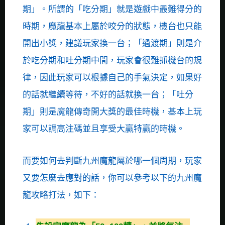
期」。所謂的「吃分期」就是遊戲中最難得分的
時期，魔龍基本上屬於咬分的狀態，機台也只能
開出小獎，建議玩家換一台；「過渡期」則是介
於吃分期和吐分期中間，玩家會很難抓機台的規
律，因此玩家可以根據自己的手氣決定，如果好
的話就繼續等待，不好的話就換一台；「吐分
期」則是魔龍傳奇開大獎的最佳時機，基本上玩
家可以調高注碼並且享受大贏特贏的時機。
而要如何去判斷九州魔龍屬於哪一個周期，玩家
又要怎麼去應對的話，你可以參考以下的九州魔
龍攻略打法，如下：