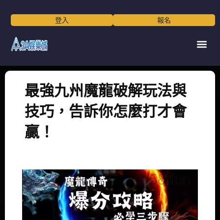
跳
至
登入
報名
主
要
選
內
單
容
最強九州魔龍破解玩法與
技巧，告訴你怎麼打才會
贏！