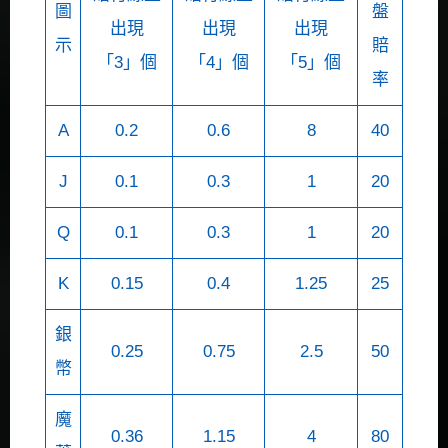
圖
盤
出現
出現
出現
示
賠
「3」個
「4」個
「5」個
率
A
0.2
0.6
8
40
J
0.1
0.3
1
20
Q
0.1
0.3
1
20
K
0.15
0.4
1.25
25
銀
0.25
0.75
2.5
50
幣
魔
0.36
1.15
4
80