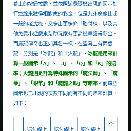
幕上的按鈕拉霸，並依照遊戲隨機出現的圖示進
行連線來獲得相對應的彩金。但是九州魔龍比起
一般的老虎機，又多出更多條「賠付線」以及其
他免費小遊戲來幫助玩家有更高機率獲得彩金。
而魔龍傳奇也正如其名一樣，在螢幕上有兩隻
龍，分別是「冰龍」和「火龍」，
冰龍是用來計
算一般圖示「A」、「J」、「Q」和「K」的賠
率；火龍則是計算特殊圖示的「魔法師」、「魔
藥」、「銀幣」和「魔龍之眼」等賠率
。而這些
圖示也已出現的次數不同而有不同的賠率計算，
如下：
全
賠付線上
賠付線上
賠付線上