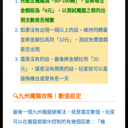
先設定魔龍為「50~100轉」，並將每注
金額設為「6元」，以測試魔龍之眼的出
現次數是否頻繁
如果沒有出現一個以上的話，維持同轉量
並將金額拉高到「10元」，測試免費遊戲
是否出現
還是沒有的話，最後將金額拉到「20
元」，還是沒有開獎的話，玩家就可以直
接換機台或是休息一天
九州魔龍攻略｜數值設定
最後一個九州魔龍破解法，就是選定數值。玩家
可以在魔龍遊戲中控制的有幾個因素：「機