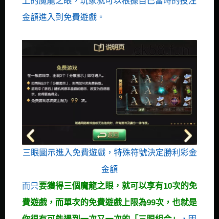
上的魔龍之眼，玩家就可以根據自己當時的投注
金額進入到免費遊戲。
三眼圖示進入免費遊戲，特殊符號決定勝利彩金
金額
而只
要獲得三個魔龍之眼，就可以享有10次的免
費遊戲，而單次的免費遊戲上限為99次，也就是