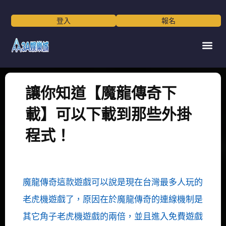
跳
至
登入
報名
主
要
選
內
單
容
讓你知道【魔龍傳奇下
載】可以下載到那些外掛
程式！
魔龍傳奇這款遊戲可以說是現在台灣最多人玩的
老虎機遊戲了，原因在於魔龍傳奇的連線機制是
其它角子老虎機遊戲的兩倍，並且進入免費遊戲